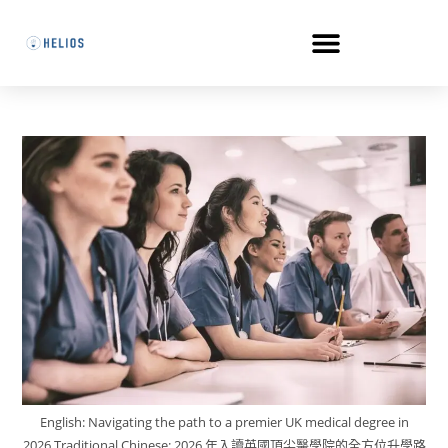
English: Navigating the path to a premier UK medical degree in
2026.Traditional Chinese: 2026 年入讀英國頂尖醫學院的全方位升學路