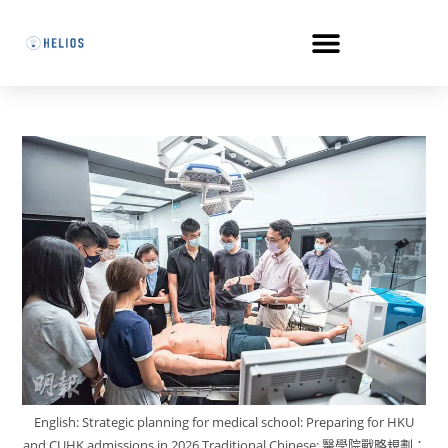
English: Strategic planning for medical school: Preparing for HKU
and CUHK admissions in 2026.Traditional Chinese: 醫學院戰略規劃：