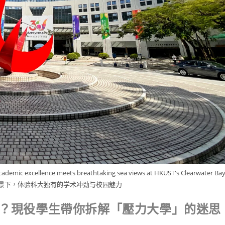
ce meets breathtaking sea views at HKUST's Clearwater Ba
绝美海景下，体验科大独有的学术冲劲与校园魅力
嗎？現役學生帶你拆解「壓力大學」的迷思