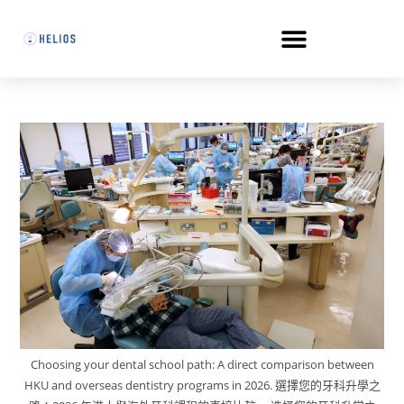
Choosing your dental school path: A direct comparison between
HKU and overseas dentistry programs in 2026. 選擇您的牙科升學之