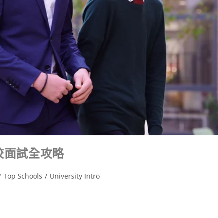
校面試全攻略
/
Top Schools
/
University Intro