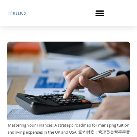
Mastering Your Finances: A strategic roadmap for managing tuition
and living expenses in the UK and USA. 掌控財務：管理英美留學學費