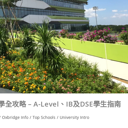
略 – A-Level、IB及DSE學生指南
/
Oxbridge Info
/
Top Schools
/
University Intro