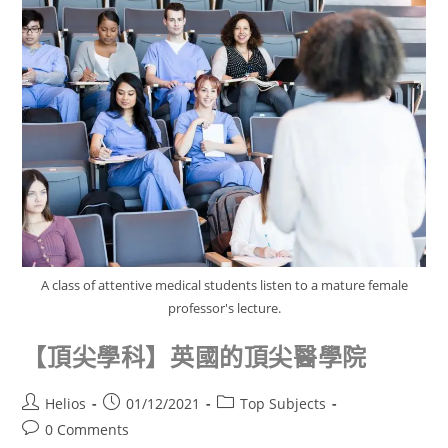
A class of attentive medical students listen to a mature female
professor's lecture.
【頂尖學科】英國的頂尖醫學院
Helios
01/12/2021
Top Subjects
0 Comments