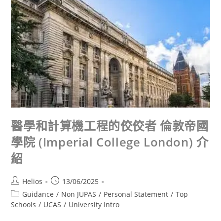
醫學和計算機工程的佼佼者 倫敦帝國
學院 (Imperial College London) 介
紹
Helios
13/06/2025
Guidance
/
Non JUPAS
/
Personal Statement
/
Top
Schools
/
UCAS
/
University Intro