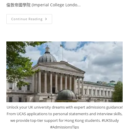
倫敦帝國學院 (Imperial College Londo...
Continue Reading
Unlock your UK university dreams with expert admissions guidance!
From UCAS applications to personal statements and interview skills,
we provide top-tier support for Hong Kong students. #UKStudy
#AdmissionsTips