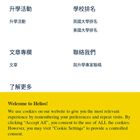
升學活動
學校排名
升學活動
英國大學排名
美國大學排名
文章專欄
聯絡我們
文章
與升學專家聯絡
了解更多
Welcome to Helios!
We use cookies on our website to give you the most relevant
experience by remembering your preferences and repeat visits. By
clicking “Accept All”, you consent to the use of ALL the cookies.
However, you may visit "Cookie Settings" to provide a controlled
Helios Education © 2026 版權所有 不得轉載
consent.