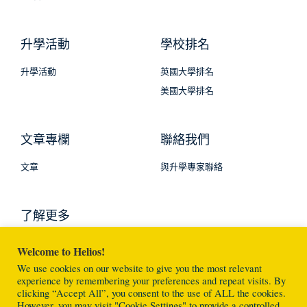
升學活動
學校排名
升學活動
英國大學排名
美國大學排名
文章專欄
聯絡我們
文章
與升學專家聯絡
了解更多
Welcome to Helios!
We use cookies on our website to give you the most relevant
experience by remembering your preferences and repeat visits. By
clicking “Accept All”, you consent to the use of ALL the cookies.
However, you may visit "Cookie Settings" to provide a controlled