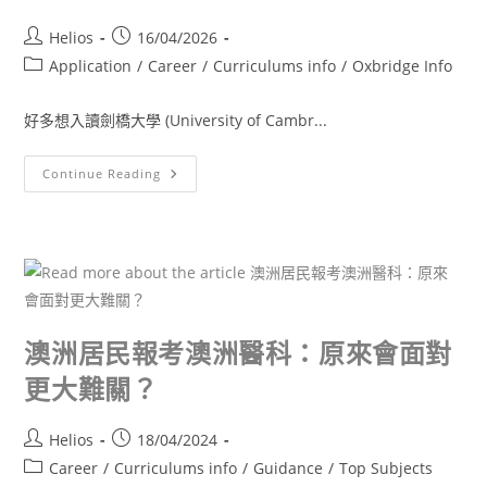
Helios
16/04/2026
Application
/
Career
/
Curriculums info
/
Oxbridge Info
好多想入讀劍橋大學 (University of Cambr...
Continue Reading
澳洲居民報考澳洲醫科：原來會面對
更大難關？
Helios
18/04/2024
Career
/
Curriculums info
/
Guidance
/
Top Subjects