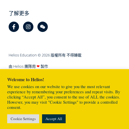
了解更多
Helios Education © 2026 版權所有 不得轉載
由 Helios 團隊用
❤
製作
Welcome to Helios!
We use cookies on our website to give you the most relevant
experience by remembering your preferences and repeat visits. By
clicking “Accept All”, you consent to the use of ALL the cookies.
However, you may visit "Cookie Settings" to provide a controlled
consent.
Cookie Settings
Accept All