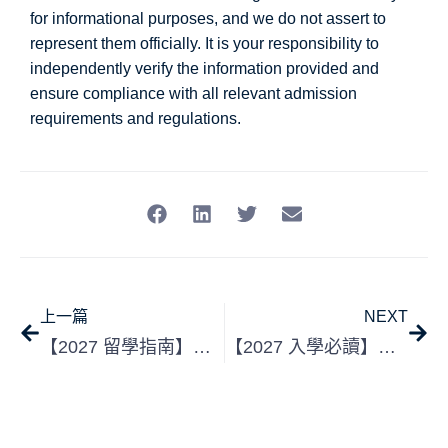
for informational purposes, and we do not assert to
represent them officially. It is your responsibility to
independently verify the information provided and
ensure compliance with all relevant admission
requirements and regulations.
上一篇
NEXT
【2027 留學指南】美國 vs 英國：香港學生升學選擇全攻略
【2027 入學必讀】UCAT 考試完全攻略：香港醫科申請者全指南