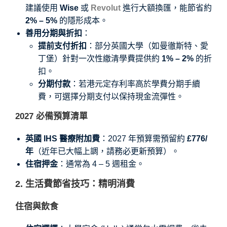
建議使用
Wise
或
Revolut
進行大額換匯，能節省約
2% – 5%
的隱形成本。
善用分期與折扣
：
提前支付折扣
：部分英國大學（如曼徹斯特、愛
丁堡）針對一次性繳清學費提供約
1% – 2%
的折
扣。
分期付款
：若港元定存利率高於學費分期手續
費，可選擇分期支付以保持現金流彈性。
2027 必備預算清單
英國 IHS 醫療附加費
：2027 年預算需預留約
£776/
年
（近年已大幅上調，請務必更新預算）。
住宿押金
：通常為 4 – 5 週租金。
2. 生活費節省技巧：精明消費
住宿與飲食