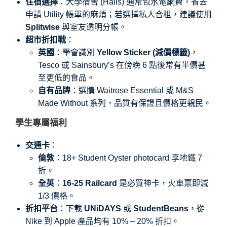
住宿選擇
：大學宿舍 (Halls) 通常包水電網費，省去
申請 Utility 帳單的麻煩；若選擇私人合租，建議使用
Splitwise
與室友透明分帳。
超市折扣戰
：
英國
：學會識別
Yellow Sticker (減價標籤)
，
Tesco 或 Sainsbury’s 在傍晚 6 點後常有半價甚
至更低的食品。
自有品牌
：選購 Waitrose Essential 或 M&S
Made Without 系列，品質有保證且價格更親民。
學生專屬福利
交通卡
：
倫敦
：18+ Student Oyster photocard 享地鐵 7
折。
全英
：
16-25 Railcard
是必買神卡，火車票即減
1/3 價格。
折扣平台
：下載
UNiDAYS
或
StudentBeans
，從
Nike 到 Apple 產品均有 10% – 20% 折扣。