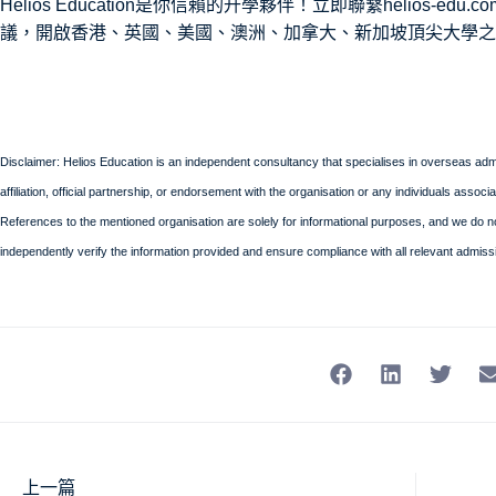
Helios Education是你信賴的升學夥伴！立即聯繫helios-
議，開啟香港、英國、美國、澳洲、加拿大、新加坡頂尖大學之
Disclaimer: Helios Education is an independent consultancy that specialises in overseas admi
affiliation, official partnership, or endorsement with the organisation or any individuals assoc
References to the mentioned organisation are solely for informational purposes, and we do not a
independently verify the information provided and ensure compliance with all relevant admiss
上一篇