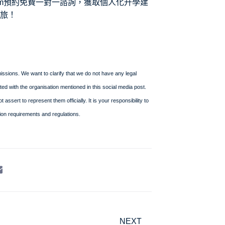
edu.com預約免費一對一諮詢，獲取個人化升學建
旅！
ssions. We want to clarify that we do not have any legal
iated with the organisation mentioned in this social media post.
ssert to represent them officially. It is your responsibility to
ion requirements and regulations.
NEXT