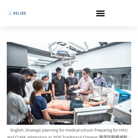
English: Strategic planning for medical school: Preparing for HKU
and CUHK admissions in 2026.Traditional Chinese: 醫學院戰略規劃：