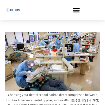
Choosing your dental school path: A direct comparison between
HKU and overseas dentistry programs in 2026. 選擇您的牙科升學之