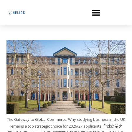
The Gateway to Global Commerce: Why studying business in the UK
remains a top strategic choice for 2026/27 applicants. 全球商業之