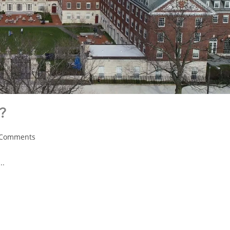
？
 Comments
.