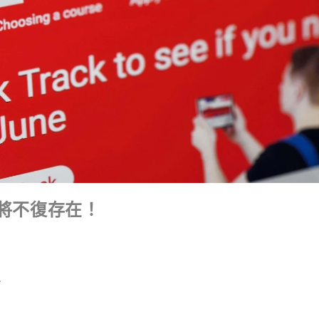
述將不復存在！
.