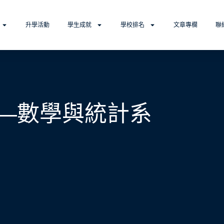
升學活動
學生成就
學校排名
文章專欄
聯
—數學與統計系