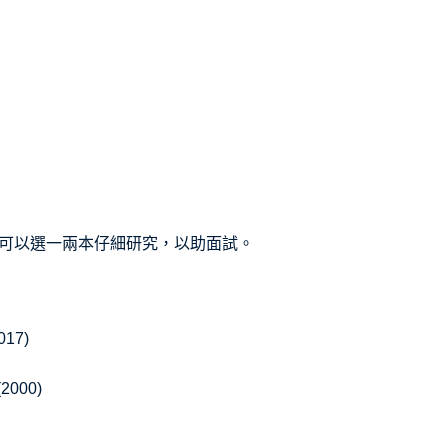
同學可以選一兩本仔細研究，以助面試。
017)
s (2000)