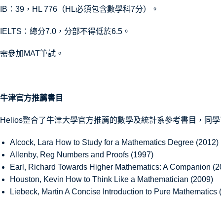
IB：39，HL 776（HL必須包含數學科7分）。
IELTS：總分7.0，分部不得低於6.5。
需參加MAT筆試。
牛津官方推薦書目
Helios整合了牛津大學官方推薦的數學及統計系參考書目，
Alcock, Lara How to Study for a Mathematics Degree (2012)
Allenby, Reg Numbers and Proofs (1997)
Earl, Richard Towards Higher Mathematics: A Companion (2
Houston, Kevin How to Think Like a Mathematician (2009)
Liebeck, Martin A Concise Introduction to Pure Mathematic