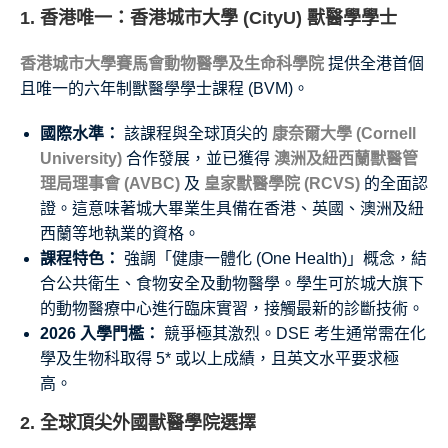
1. 香港唯一：香港城市大學 (CityU) 獸醫學學士
香港城市大學賽馬會動物醫學及生命科學院
提供全港首個
且唯一的六年制獸醫學學士課程 (BVM)。
國際水準：
該課程與全球頂尖的
康奈爾大學 (Cornell
University)
合作發展，並已獲得
澳洲及紐西蘭獸醫管
理局理事會 (AVBC)
及
皇家獸醫學院 (RCVS)
的全面認
證。這意味著城大畢業生具備在香港、英國、澳洲及紐
西蘭等地執業的資格。
課程特色：
強調「健康一體化 (One Health)」概念，結
合公共衛生、食物安全及動物醫學。學生可於城大旗下
的動物醫療中心進行臨床實習，接觸最新的診斷技術。
2026 入學門檻：
競爭極其激烈。DSE 考生通常需在化
學及生物科取得 5* 或以上成績，且英文水平要求極
高。
2. 全球頂尖外國獸醫學院選擇