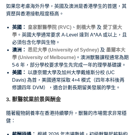
如果您考慮海外升學，英國及澳洲是香港學生的首選，其
資歷與香港接軌程度極高。
英國：
皇家獸醫學院 (RVC)
、
劍橋大學
及
愛丁堡大
學
。英國大學通常要求 A-Level 達到 A*AA 或以上，且
必須包含化學與生物。
澳洲：
悉尼大學 (University of Sydney)
及
墨爾本大
學 (University of Melbourne)
。澳洲獸醫課程通常為期
5-6 年，部分學校要求學生先完成一年的理學基礎課。
美國：
以康奈爾大學及加州大學戴維斯分校 (UC
Davis) 為首，美國通常採取 4+4 模式（四年本科後再
修讀四年 DVM），適合計劃長期留美發展的學生。
3. 獸醫就業前景與酬金
隨著寵物飼養率在香港持續攀升，獸醫的市場需求非常穩
健：
薪酬待遇：
根據 2026 年市場數據，初級獸醫起薪點約