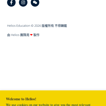
Helios Education © 2026 版權所有 不得轉載
由 Helios 團隊用
❤
製作
Welcome to Helios!
We use cookies on our website to give you the most relevant