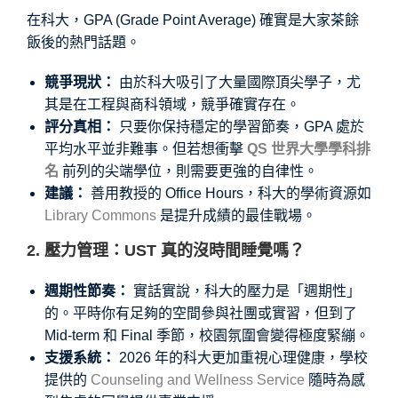
在科大，GPA (Grade Point Average) 確實是大家茶餘
飯後的熱門話題。
競爭現狀：
由於科大吸引了大量國際頂尖學子，尤
其是在工程與商科領域，競爭確實存在。
評分真相：
只要你保持穩定的學習節奏，GPA 處於
平均水平並非難事。但若想衝擊
QS 世界大學學科排
名
前列的尖端學位，則需要更強的自律性。
建議：
善用教授的 Office Hours，科大的學術資源如
Library Commons
是提升成績的最佳戰場。
2. 壓力管理：UST 真的沒時間睡覺嗎？
週期性節奏：
實話實說，科大的壓力是「週期性」
的。平時你有足夠的空間參與社團或實習，但到了
Mid-term 和 Final 季節，校園氛圍會變得極度緊繃。
支援系統：
2026 年的科大更加重視心理健康，學校
提供的
Counseling and Wellness Service
隨時為感