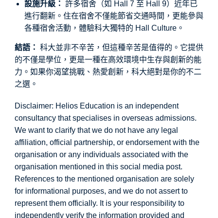
設施升級：
許多宿舍（如 Hall 7 至 Hall 9）近年已
進行翻新。住在宿舍不僅能節省交通時間，更能參與
各種宿舍活動，體驗科大獨特的 Hall Culture。
結語：
科大並非不辛苦，但這種辛苦是值得的。它提供
的不僅是學位，更是一種在高效環境中生存與創新的能
力。如果你渴望挑戰、熱愛創新，科大絕對是你的不二
之選。
Disclaimer: Helios Education is an independent
consultancy that specialises in overseas admissions.
We want to clarify that we do not have any legal
affiliation, official partnership, or endorsement with the
organisation or any individuals associated with the
organisation mentioned in this social media post.
References to the mentioned organisation are solely
for informational purposes, and we do not assert to
represent them officially. It is your responsibility to
independently verify the information provided and