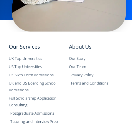
Our Services
About Us
UK Top Universities
Our Story
US Top Universities
Our Team
UK Sixth Form Admissions
Privacy Policy
UK and US Boarding School
Terms and Conditions
Admissions
Full Scholarship Application
Consulting
Postgraduate Admissions
Tutoring and Interview Prep