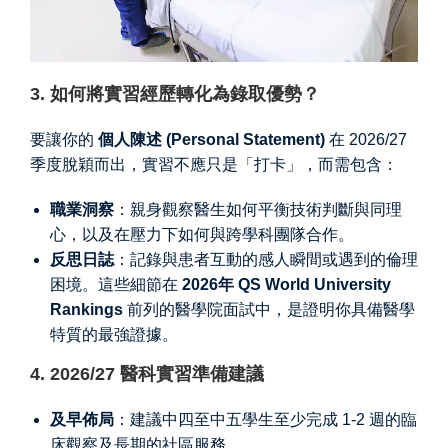
3. 如何將實習經歷轉化為錄取優勢？
要讓你的
個人陳述 (Personal Statement)
在 2026/27
季度脫穎而出，實習不應只是「打卡」，而需包含：
職業洞察
：親身觀察醫生如何平衡技術判斷與同理
心，以及在壓力下如何與跨學科團隊合作。
反思日誌
：記錄與患者互動的感人瞬間或遇到的倫理
困境。這些細節在
2026年 QS World University
Rankings
前列的醫學院面試中，是證明你具備醫學
特質的最強證據。
4. 2026/27 醫科實習準備建議
及早佈局
：建議中四至中五學生至少完成 1-2 週的臨
床觀察及長期的社區服務。