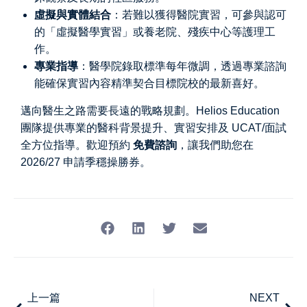
虛擬與實體結合
：若難以獲得醫院實習，可參與認可
的「虛擬醫學實習」或養老院、殘疾中心等護理工
作。
專業指導
：醫學院錄取標準每年微調，透過專業諮詢
能確保實習內容精準契合目標院校的最新喜好。
邁向醫生之路需要長遠的戰略規劃。Helios Education
團隊提供專業的醫科背景提升、實習安排及 UCAT/面試
全方位指導。歡迎預約
免費諮詢
，讓我們助您在
2026/27 申請季穩操勝券。
上一篇
NEXT