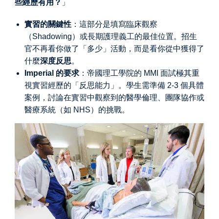
些經歷有用？
」
實習的關鍵性
：這部分是填寫臨床觀察
（Shadowing）或長期護理義工的最佳位置。招生
官不再看你做了「多少」活動，而是看你從中獲得了
什麼
深度反思
。
Imperial 的要求
：帝國理工學院的 MMI 面試極其重
視實習經歷的「反思能力」。學生需準備 2-3 個具體
案例，討論在實習中觀察到的醫學倫理、團隊協作或
醫療系統（如 NHS）的挑戰。