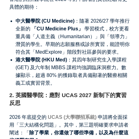
具體的期待：
中大醫學院 (CU Medicine)
：隨著 2026/27 學年推行
全新的
「CU Medicine Plus」
學習模式，校方更看
重具備「人道主義（Humanitarian）」與「領導力」
潛質的學生。早期的志願服務或診所實習，能證明你
符合其「MedExplore」階段對社區參與的要求。
港大醫學院 (HKU Med)
：其四年制研究生入學課程
(GET) 及六年制 MBBS 課程均強調臨床洞察力。數
據顯示，超過 80% 的獲錄取者具備顯著的醫療相關
義工或實習背景。
2. 英國醫學院：應對 UCAS 2027 新制下的實習
反思
2026 年底提交的
UCAS (大學聯招系統)
申請將全面採
用「三大結構化問題」。其中，第三題明確要求申請者
闡述：「
除了學業，你還做了哪些準備，以及為什麼這