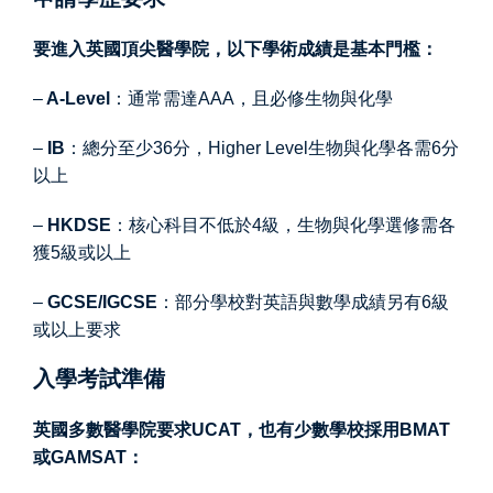
要進入英國頂尖醫學院，以下學術成績是基本門檻：
–
A-Level
：通常需達AAA，且必修生物與化學
–
IB
：總分至少36分，Higher Level生物與化學各需6分
以上
–
HKDSE
：核心科目不低於4級，生物與化學選修需各
獲5級或以上
–
GCSE/IGCSE
：部分學校對英語與數學成績另有6級
或以上要求
入學考試準備
英國多數醫學院要求UCAT，也有少數學校採用BMAT
或GAMSAT：