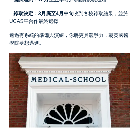
–
錄取決定
：
3月底至4月中旬
收到各校錄取結果，並於
UCAS平台作最終選擇
透過有系統的準備與演練，你將更具競爭力，朝英國醫
學院夢想邁進。