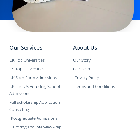
Our Services
About Us
UK Top Universities
Our Story
US Top Universities
Our Team
UK Sixth Form Admissions
Privacy Policy
UK and US Boarding School
Terms and Conditions
Admissions
Full Scholarship Application
Consulting
Postgraduate Admissions
Tutoring and Interview Prep