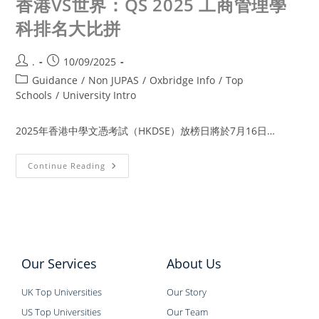
香港VS世界：QS 2025 工商管理學
科排名大比拼
.
10/09/2025
Guidance
/
Non JUPAS
/
Oxbridge Info
/
Top
Schools
/
University Intro
2025年香港中學文憑考試（HKDSE）放榜日將於7月16日…
Continue Reading
Our Services
About Us
UK Top Universities
Our Story
US Top Universities
Our Team