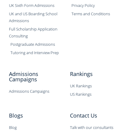
UK Sixth Form Admissions
Privacy Policy
UK and US Boarding School
Terms and Conditions
Admissions
Full Scholarship Application
Consulting
Postgraduate Admissions
Tutoring and Interview Prep
Admissions
Rankings
Campaigns
UK Rankings
Admissions Campaigns
US Rankings
Blogs
Contact Us
Blog
Talk with our consultants