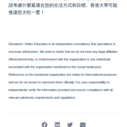
請考慮什麼最適合您的生活方式和目標。香港大學可能
會讓您大吃一驚！
Disclaimer: Helios Education is an independent consultancy that specialises in
overseas admissions. We want to clarify that we do not have any legal affiliation,
official partnership, or endorsement with the organisation or any individuals
associated with the organisation mentioned in this social media post.
References to the mentioned organisation are solely for informational purposes,
and we do not assert to represent them officially. It is your responsibility to
independently verify the information provided and ensure compliance with all
relevant admission requirements and regulations.