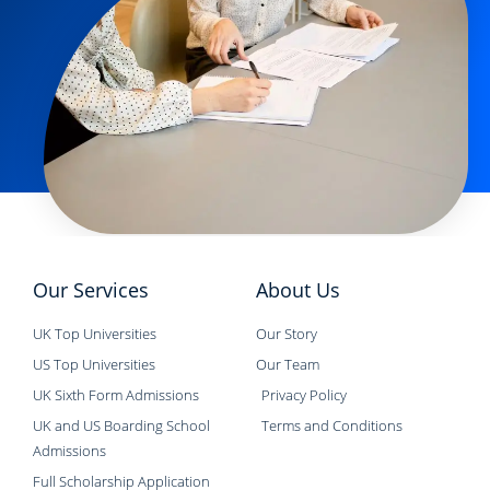
Our Services
About Us
UK Top Universities
Our Story
US Top Universities
Our Team
UK Sixth Form Admissions
Privacy Policy
UK and US Boarding School
Terms and Conditions
Admissions
Full Scholarship Application