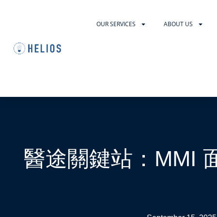
OUR SERVICES
ABOUT US
醫途關鍵站：MMI