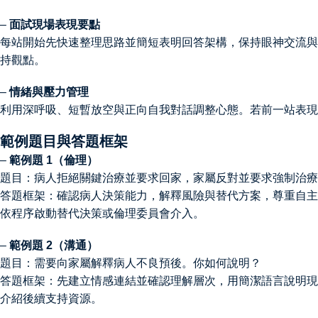
–
面試現場表現要點
每站開始先快速整理思路並簡短表明回答架構，保持眼神交流與
持觀點。
–
情緒與壓力管理
利用深呼吸、短暫放空與正向自我對話調整心態。若前一站表現
範例題目與答題框架
–
範例題 1（倫理）
題目：病人拒絕關鍵治療並要求回家，家屬反對並要求強制治療
答題框架：確認病人決策能力，解釋風險與替代方案，尊重自主
依程序啟動替代決策或倫理委員會介入。
–
範例題 2（溝通）
題目：需要向家屬解釋病人不良預後。你如何說明？
答題框架：先建立情感連結並確認理解層次，用簡潔語言說明現
介紹後續支持資源。