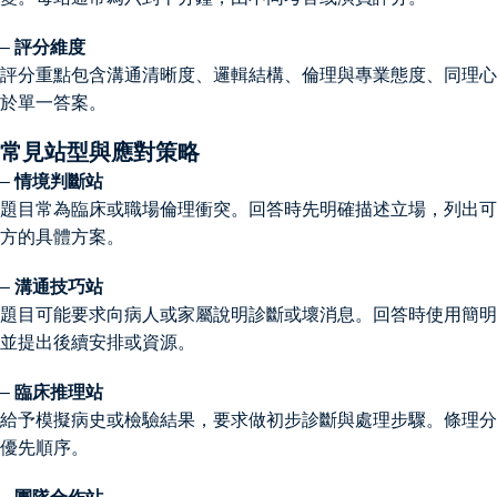
–
評分維度
評分重點包含溝通清晰度、邏輯結構、倫理與專業態度、同理心
於單一答案。
常見站型與應對策略
–
情境判斷站
題目常為臨床或職場倫理衝突。回答時先明確描述立場，列出可
方的具體方案。
–
溝通技巧站
題目可能要求向病人或家屬說明診斷或壞消息。回答時使用簡明
並提出後續安排或資源。
–
臨床推理站
給予模擬病史或檢驗結果，要求做初步診斷與處理步驟。條理分
優先順序。