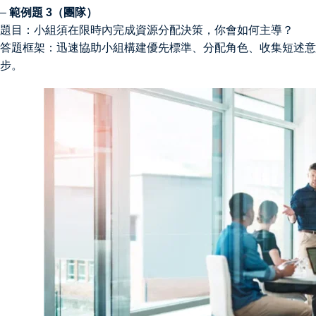
–
範例題 3（團隊）
題目：小組須在限時內完成資源分配決策，你會如何主導？
答題框架：迅速協助小組構建優先標準、分配角色、收集短述意
步。