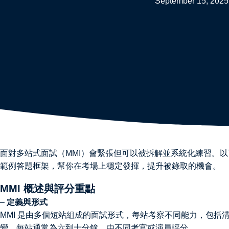
September 15, 2025
面對多站式面試（MMI）會緊張但可以被拆解並系統化練習。
範例答題框架，幫你在考場上穩定發揮，提升被錄取的機會。
MMI 概述與評分重點
–
定義與形式
MMI 是由多個短站組成的面試形式，每站考察不同能力，包括
變。每站通常為六到十分鐘，由不同考官或演員評分。