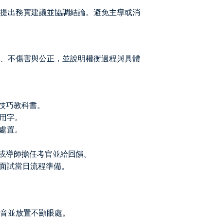
提出務實建議並協調結論。避免主導或消
、不傷害與公正，並說明權衡過程與具體
通技巧教科書。
與用字。
先處置。
朋友或導師擔任考官並給回饋。
與面試當日流程準備。
音並放置不顯眼處。