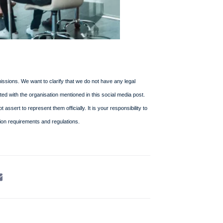
ssions. We want to clarify that we do not have any legal
iated with the organisation mentioned in this social media post.
ssert to represent them officially. It is your responsibility to
ion requirements and regulations.