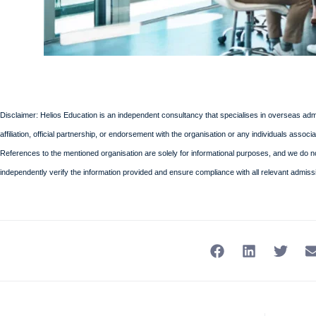
Disclaimer: Helios Education is an independent consultancy that specialises in overseas admi
affiliation, official partnership, or endorsement with the organisation or any individuals assoc
References to the mentioned organisation are solely for informational purposes, and we do not a
independently verify the information provided and ensure compliance with all relevant admiss