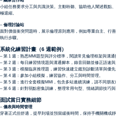
–
團隊合作站
小組任務要求分工與共識決策。主動聆聽、協助他人闡述觀點、
極退縮。
–
倫理討論站
面對價值衝突問題時，展示倫理原則應用，例如尊重自主、行善
執行步驟。
系統化練習計畫（6 週範例）
– 第 1 週：熟悉MMI題型與評分標準，閱讀常見倫理框架與溝
– 第 2 週：每日練習情境題與溝通腳本，錄音回聽並修正語速
– 第 3 週：模擬臨床推理題，練習快速建立鑑別診斷清單與優
– 第 4 週：參加小組模擬，練習協作、分工與時間管理。
– 第 5 週：進行全套模擬MMI，包含多站連續演練，請不同
– 第 6 週：針對弱點密集訓練，整理常用句型、情緒調節技巧
面試當日實務細節
–
儀表與時間管理
穿著正式但舒適，提早到場並預留緩衝時間，保持手機關機或靜