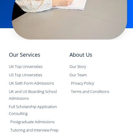
Our Services
About Us
UK Top Universities
Our Story
US Top Universities
Our Team
UK Sixth Form Admissions
Privacy Policy
UK and US Boarding School
Terms and Conditions
Admissions
Full Scholarship Application
Consulting
Postgraduate Admissions
Tutoring and Interview Prep