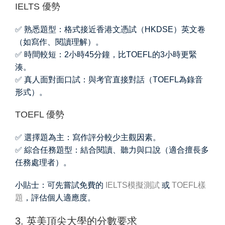
IELTS 優勢
✅ 熟悉題型：格式接近香港文憑試（HKDSE）英文卷
（如寫作、閱讀理解）。
✅ 時間較短：2小時45分鐘，比TOEFL的3小時更緊
湊。
✅ 真人面對面口試：與考官直接對話（TOEFL為錄音
形式）。
TOEFL 優勢
✅ 選擇題為主：寫作評分較少主觀因素。
✅ 綜合任務題型：結合閱讀、聽力與口說（適合擅長多
任務處理者）。
小貼士：可先嘗試免費的
IELTS模擬測試
或
TOEFL樣
題
，評估個人適應度。
3. 英美頂尖大學的分數要求