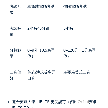
考試形
紙筆或電腦考試
僅限電腦考試
式
考試時
2小時45分鐘
3小時
長
分數範
0–9分（0.5為單
0–120分（1分為單
圍
位）
位）
口音偏
英式/澳式等多元
主要為美式口音
好
口音
適合英國大學：IELTS 更受認可（例如
Oxford
要求
IELTS 7.0+）。