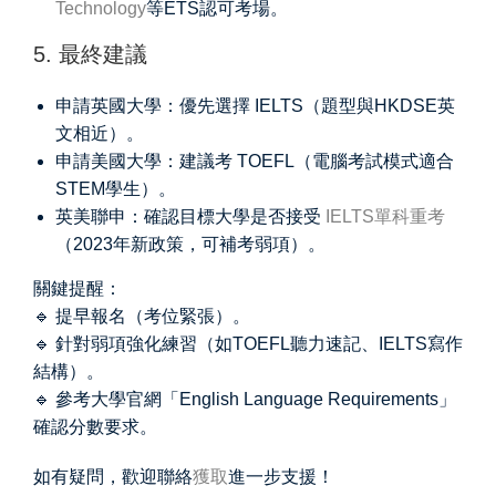
Technology
等ETS認可考場。
5. 最終建議
申請英國大學：優先選擇 IELTS（題型與HKDSE英
文相近）。
申請美國大學：建議考 TOEFL（電腦考試模式適合
STEM學生）。
英美聯申：確認目標大學是否接受
IELTS單科重考
（2023年新政策，可補考弱項）。
關鍵提醒：
🔹 提早報名（考位緊張）。
🔹 針對弱項強化練習（如TOEFL聽力速記、IELTS寫作
結構）。
🔹 參考大學官網「English Language Requirements」
確認分數要求。
如有疑問，歡迎聯絡
獲取
進一步支援！