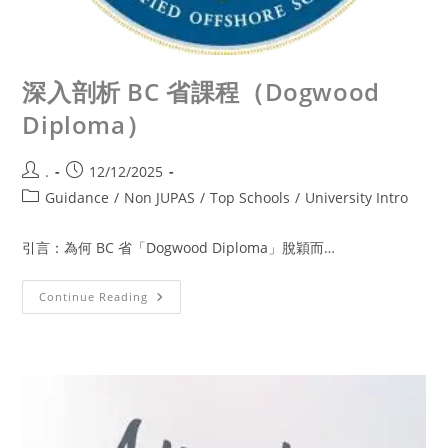
深入剖析 BC 省課程（Dogwood
Diploma）
.
12/12/2025
Guidance
/
Non JUPAS
/
Top Schools
/
University Intro
引言：為何 BC 省「Dogwood Diploma」脫穎而…
Continue Reading