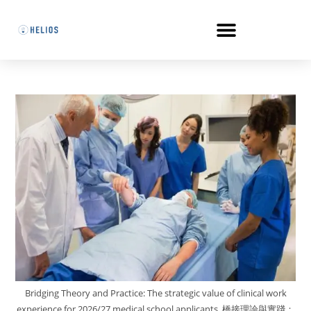
Bridging Theory and Practice: The strategic value of clinical work
experience for 2026/27 medical school applicants. 橋接理論與實踐：