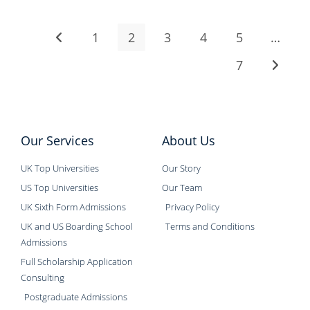
1
2
3
4
5
…
7
Our Services
About Us
UK Top Universities
Our Story
US Top Universities
Our Team
UK Sixth Form Admissions
Privacy Policy
UK and US Boarding School
Terms and Conditions
Admissions
Full Scholarship Application
Consulting
Postgraduate Admissions