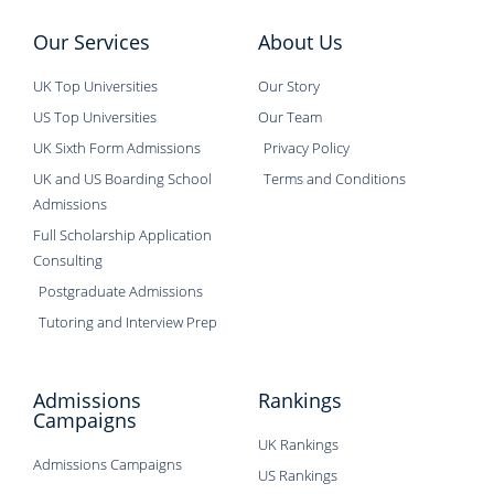
Our Services
About Us
UK Top Universities
Our Story
US Top Universities
Our Team
UK Sixth Form Admissions
Privacy Policy
UK and US Boarding School
Terms and Conditions
Admissions
Full Scholarship Application
Consulting
Postgraduate Admissions
Tutoring and Interview Prep
Admissions
Rankings
Campaigns
UK Rankings
Admissions Campaigns
US Rankings