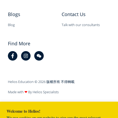
Blogs
Contact Us
Blog
Talk with our consultants
Find More
Helios Education © 2026 版權所有 不得轉載
Made with
❤
By Helios Specialists
Welcome to Helios!
We use cookies on our website to give you the most relevant