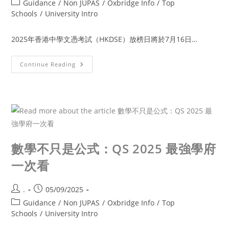
Guidance
/
Non JUPAS
/
Oxbridge Info
/
Top
Schools
/
University Intro
2025年香港中學文憑考試（HKDSE）放榜日將於7月16日…
Continue Reading
數學不只是公式：QS 2025 最強學府
一次看
.
05/09/2025
Guidance
/
Non JUPAS
/
Oxbridge Info
/
Top
Schools
/
University Intro